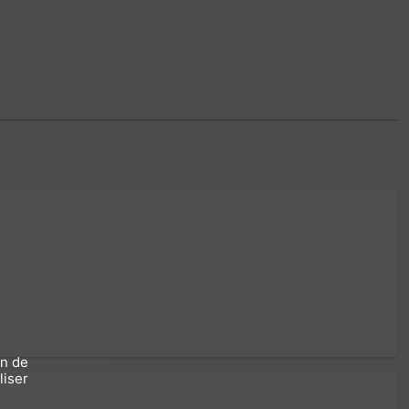
)
on de
liser