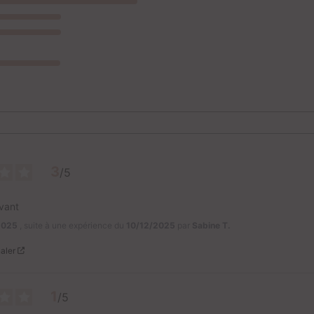
3
/
5
vant
2025
, suite à une expérience du
10/12/2025
par
Sabine T.
aler
1
/
5