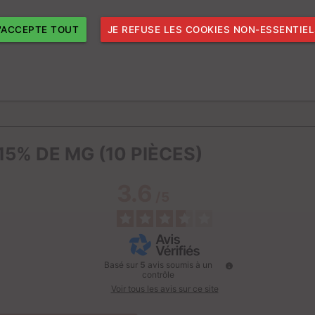
J'ACCEPTE TOUT
JE REFUSE LES COOKIES NON-ESSENTIE
5% DE MG (10 PIÈCES)
3.6
/
5
Basé sur
5
avis soumis à un
contrôle
Voir tous les avis sur ce site