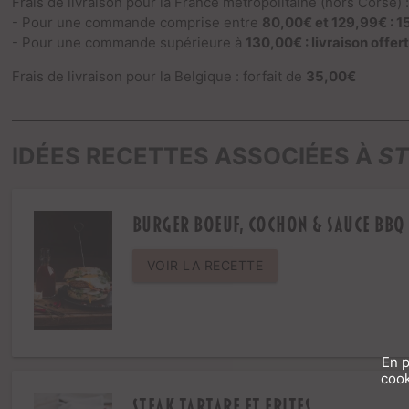
Frais de livraison pour la France métropolitaine (hors Corse) 
- Pour une commande comprise entre
80,00€ et 129,99€ : 1
- Pour une commande supérieure à
130,00€ : livraison offer
Frais de livraison pour la Belgique : forfait de
35,00€
IDÉES RECETTES ASSOCIÉES À
ST
Burger boeuf, cochon & sauce BBQ
VOIR LA RECETTE
En p
cook
Steak tartare et frites