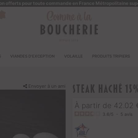
ison offerts pour toute commande en France Métropolitaine sup
S
VIANDES D'EXCEPTION
VOLAILLE
PRODUITS TRIPIERS
Envoyer à un ami
Steak haché 15%
À partir de
42.02
3.6
/
5
-
5
avis