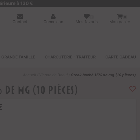
érieure à 130 €
0
0
Contact
Connexion
Mes favoris
Mon panier
GRANDE FAMILLE
CHARCUTERIE - TRAITEUR
CARTE CADEAU
Accueil
/
Viande de Boeuf
/
Steak haché 15% de mg (10 pièces)
 de mg (10 pièces)
€