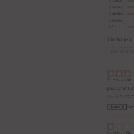
5
étoiles
4
étoiles
3
étoiles
2
étoiles
1
étoile
Trier les avis
Avis vérifié
pas comme a
Avis du
30/12/
Utile
(0)
Sign
Avis vérifié