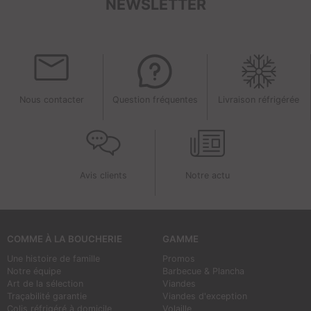
NEWSLETTER
Nous contacter
Question fréquentes
Livraison réfrigérée
Avis clients
Notre actu
COMME À LA BOUCHERIE
GAMME
Une histoire de famille
Promos
Notre équipe
Barbecue & Plancha
Art de la sélection
Viandes
Traçabilité garantie
Viandes d'exception
Colis réfrigéré à domicile
Volaille