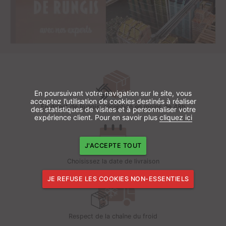
En poursuivant votre navigation sur le site, vous
acceptez l’utilisation de cookies destinés à réaliser
En direct de Rungis, réception en moins de 48h
des statistiques de visites et à personnaliser votre
expérience client. Pour en savoir plus
cliquez ici
J'ACCEPTE TOUT
Choisissez la date de livraison
JE REFUSE LES COOKIES NON-ESSENTIELS
Respect de la chaîne du froid