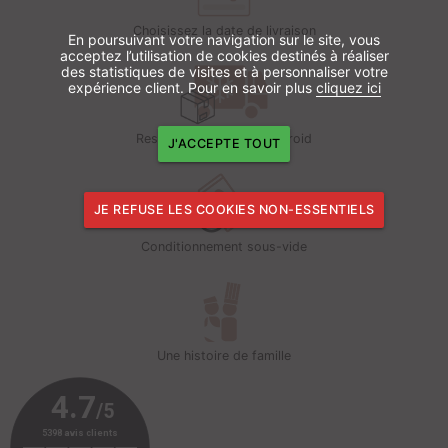
Choisissez la date de livraison
En poursuivant votre navigation sur le site, vous
acceptez l’utilisation de cookies destinés à réaliser
des statistiques de visites et à personnaliser votre
expérience client. Pour en savoir plus
cliquez ici
Respect de la chaîne du froid
J'ACCEPTE TOUT
JE REFUSE LES COOKIES NON-ESSENTIELS
Conditionnement sous-vide
Une histoire de famille