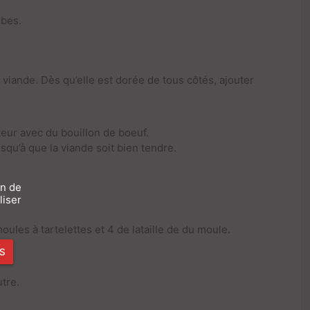
ubes.
a viande. Dès qu’elle est dorée de tous côtés, ajouter
uteur avec du bouillon de boeuf.
squ’à que la viande soit bien tendre.
on de
liser
les à tartelettes et 4 de lataille de du moule.
LS
utre.