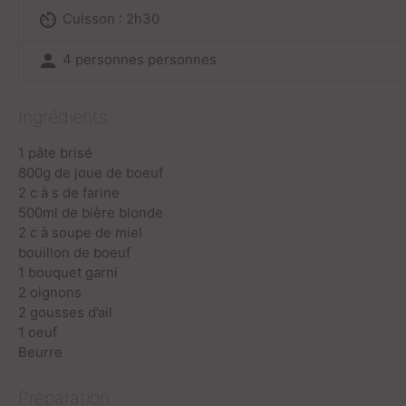
av_timer
Cuisson : 2h30
person
4 personnes personnes
Ingrédients
1 pâte brisé
800g de joue de boeuf
2 c à s de farine
500ml de bière blonde
2 c à soupe de miel
bouillon de boeuf
1 bouquet garni
2 oignons
2 gousses d’ail
1 oeuf
Beurre
Préparation