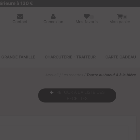
érieure à 130 €
0
0
Contact
Connexion
Mes favoris
Mon panier
GRANDE FAMILLE
CHARCUTERIE - TRAITEUR
CARTE CADEAU
Accueil
/
Les recettes
/
Tourte au boeuf & à la bière
RETOUR À LA LISTE DES
RECETTES