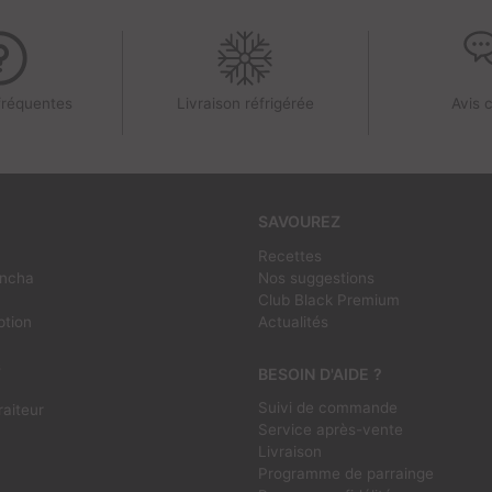
fréquentes
Livraison réfrigérée
Avis c
SAVOUREZ
Recettes
ancha
Nos suggestions
Club Black Premium
ption
Actualités
s
BESOIN D'AIDE ?
Suivi de commande
raiteur
Service après-vente
Livraison
Programme de parrainge