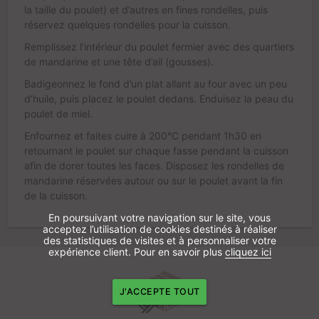
la taille du poulet) et d’autres en fines rondelles, puis
réservez quelques rondelles pour la cuisson.
Remplissez l’intérieur du poulet fermier avec des quartiers
de mandarine et une tête d’ail (gousses).
Badigeonnez le fond d’un plat allant au four avec un peu
d’huile, puis placez le poulet dedans. Enduisez la peau du
poulet de miel.
Enfournez et faites cuire à 200°C pendant 1h30 en
retournant le poulet sur chaque fasse pendant la cuisson
afin de dorer toutes les faces. Disposez les rondelles de
mandarine réservées autour ou sur le poulet avant la fin
de la cuisson.
En poursuivant votre navigation sur le site, vous
acceptez l’utilisation de cookies destinés à réaliser
des statistiques de visites et à personnaliser votre
expérience client. Pour en savoir plus
cliquez ici
J'ACCEPTE TOUT