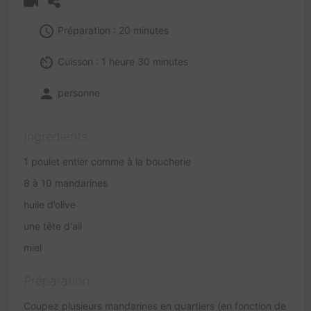
access_time
Préparation : 20 minutes
av_timer
Cuisson : 1 heure 30 minutes
person
personne
Ingrédients
1 poulet entier comme à la boucherie
8 à 10 mandarines
huile d’olive
une tête d'ail
miel
Préparation
Coupez plusieurs mandarines en quartiers (en fonction de