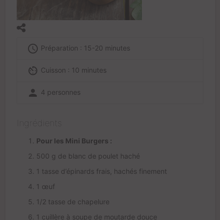
access_time
Préparation : 15-20 minutes
av_timer
Cuisson : 10 minutes
person
4 personnes
Ingrédients
Pour les Mini Burgers :
500 g de blanc de poulet haché
1 tasse d’épinards frais, hachés finement
1 œuf
1/2 tasse de chapelure
1 cuillère à soupe de moutarde douce