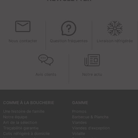
Nous contacter
Question fréquentes
Livraison réfrigérée
Avis clients
Notre actu
COMME À LA BOUCHERIE
GAMME
Une histoire de famille
Promos
Notre équipe
Barbecue & Plancha
Art de la sélection
Viandes
Traçabilité garantie
Viandes d'exception
Colis réfrigéré à domicile
Volaille