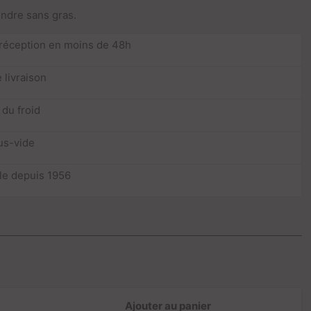
endre sans gras.
 réception en moins de 48h
 livraison
 du froid
us-vide
lle depuis 1956
Ajouter au panier