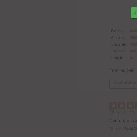
5
étoiles
4
étoiles
3
étoiles
2
étoiles
1
étoile
Trier les avis
Avis vérifié
Conforme aux
Avis du
19/06/