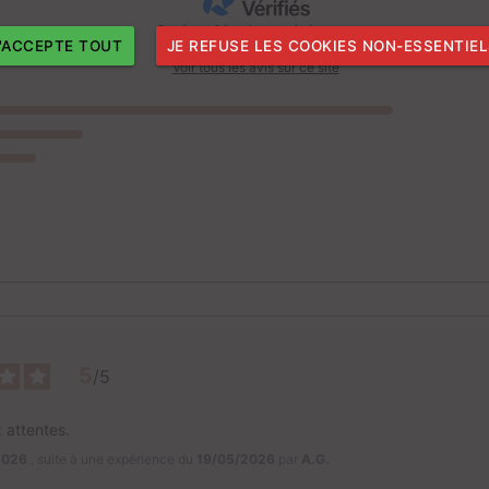
Basé sur
99
avis soumis à un
contrôle
J'ACCEPTE TOUT
JE REFUSE LES COOKIES NON-ESSENTIE
Voir tous les avis sur ce site
5
/
5
 attentes.
2026
, suite à une expérience du
19/05/2026
par
A.G.