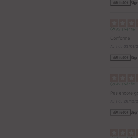
Utile
(0)
Sign
Avis vérifié
Conforme
Avis du
03/01/
Utile
(0)
Sign
Avis vérifié
Pas encore g
Avis du
28/12/
Utile
(0)
Sign