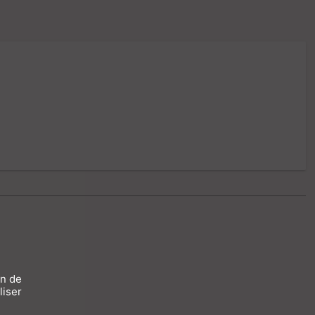
on de
liser