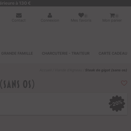
érieure à 130 €
0
0
Contact
Connexion
Mes favoris
Mon panier
GRANDE FAMILLE
CHARCUTERIE - TRAITEUR
CARTE CADEAU
Accueil
/
Viande d'Agneau
/
Steak de gigot (sans os)
(sans os)
-20%