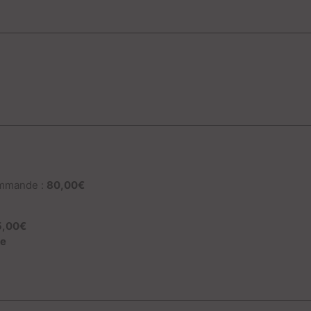
ommande :
80,00€
:
5,00€
te