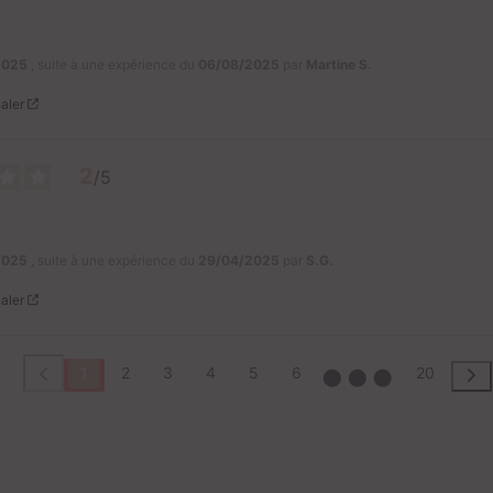
2025
, suite à une expérience du
06/08/2025
par
Martine S.
aler
2
/
5
2025
, suite à une expérience du
29/04/2025
par
S.G.
aler
1
2
3
4
5
6
20