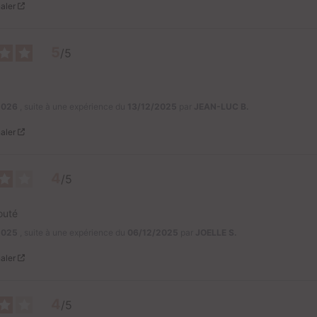
aler
5
/
5
2026
, suite à une expérience du
13/12/2025
par
JEAN-LUC B.
aler
4
/
5
outé
2025
, suite à une expérience du
06/12/2025
par
JOELLE S.
aler
4
/
5