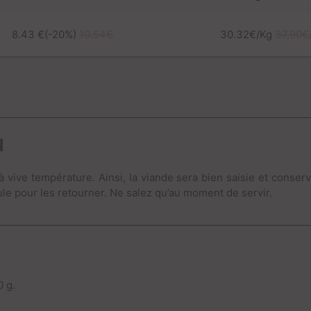
8.43 €(-20%)
10.54€
30.32€/Kg
37.90€
N
 à vive température. Ainsi, la viande sera bien saisie et conse
ule pour les retourner. Ne salez qu’au moment de servir.
0 g.