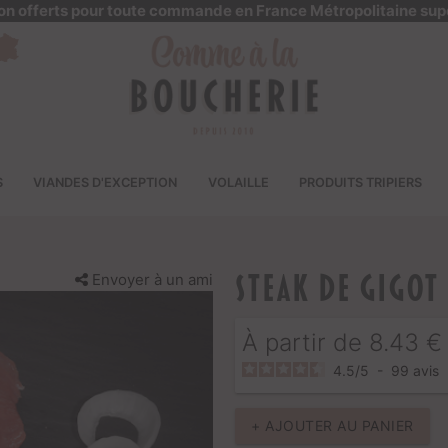
ison offerts pour toute commande en France Métropolitaine sup
S
VIANDES D'EXCEPTION
VOLAILLE
PRODUITS TRIPIERS
Envoyer à un ami
Steak de gigot 
À partir de
8.43
€
4.5
/
5
-
99
avis
+ AJOUTER AU PANIER