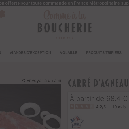
ison offerts pour toute commande en France Métropolitaine sup
S
VIANDES D'EXCEPTION
VOLAILLE
PRODUITS TRIPIERS
Envoyer à un ami
Carré d'agneau
À partir de
68.4
€
4.2
/
5
-
10
avis