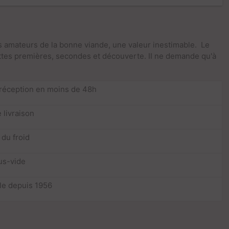
s amateurs de la bonne viande, une valeur inestimable. Le
ttes premières, secondes et découverte. II ne demande qu'à
 réception en moins de 48h
 livraison
 du froid
us-vide
lle depuis 1956