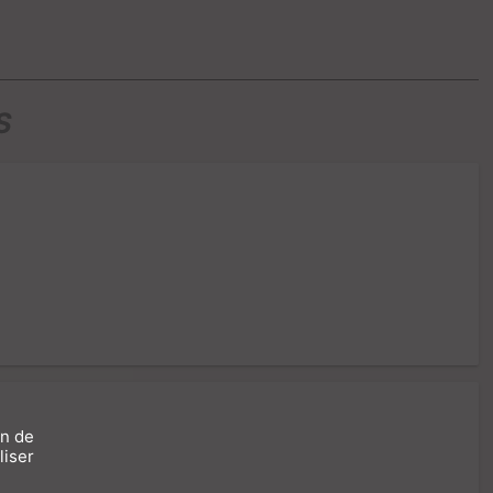
S
on de
liser