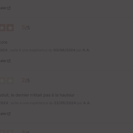
aler
5
/
5
core
2024
, suite à une expérience du
03/06/2024
par
A.A.
aler
2
/
5
oduit, le dernier n'était pas à la hauteur
2024
, suite à une expérience du
22/05/2024
par
A.A.
aler