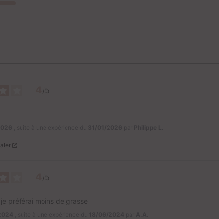
4
/
5
2026
, suite à une expérience du
31/01/2026
par
Philippe L.
aler
4
/
5
 je préférai moins de grasse
2024
, suite à une expérience du
18/06/2024
par
A.A.