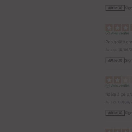
Utile
(0)
Sign
Avis vérifié
Pas goûté en
Avis du
15/06/
Utile
(0)
Sign
Avis vérifié
fidèle à ce pr
Avis du
03/06/
Utile
(0)
Sign