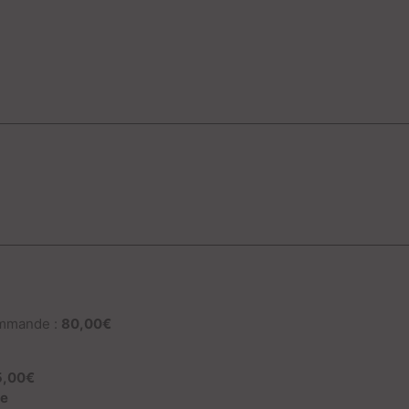
ommande :
80,00€
:
5,00€
te