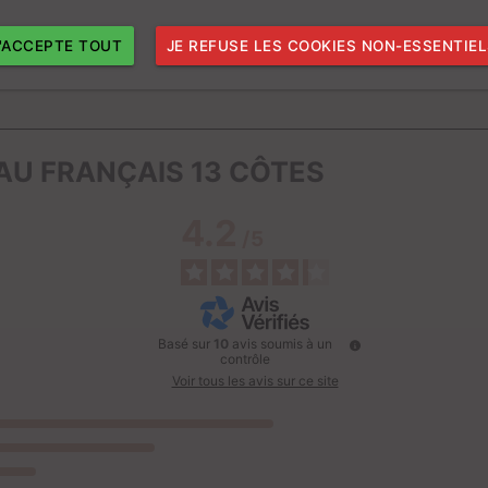
J'ACCEPTE TOUT
JE REFUSE LES COOKIES NON-ESSENTIE
AU FRANÇAIS 13 CÔTES
4.2
/
5
Basé sur
10
avis soumis à un
contrôle
Voir tous les avis sur ce site