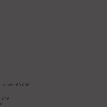
ommande :
80,00€
:
5,00€
te