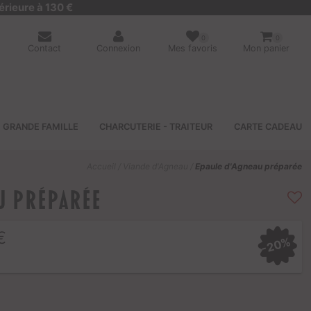
érieure à 130 €
0
0
Contact
Connexion
Mes favoris
Mon panier
GRANDE FAMILLE
CHARCUTERIE - TRAITEUR
CARTE CADEAU
Accueil
/
Viande d'Agneau
/
Epaule d'Agneau préparée
u préparée
€
-20%