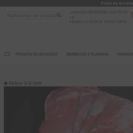
Frais de livra
LIVRAISON RÉFRIGÉRÉE SUR TOUTE
LA
FRANCE LE JOUR DE VOTRE CHOIX
label_outline
PROMOS DU BOUCHER
BARBECUE & PLANCHA
VIANDE
Retour à la liste