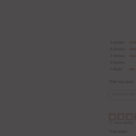
5
étoiles
4
étoiles
3
étoiles
2
étoiles
1
étoile
Trier les avis
Avis vérifié
Très bien