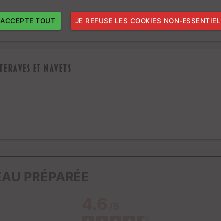
J'ACCEPTE TOUT
JE REFUSE LES COOKIES NON-ESSENTIE
teraves et navets
NEAU PRÉPARÉE
4.6
/
5