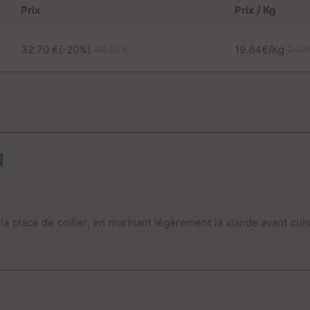
Prix
Prix / Kg
32.70 €(-20%)
40.87€
19.84€/Kg
24.8
N
 place de collier, en marinant légèrement la viande avant cuiss