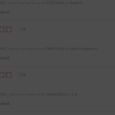
2025
, suite à une expérience du
21/07/2025
par
André C.
aler
5
/
5
2025
, suite à une expérience du
29/07/2025
par
Van Craeyenest P.
aler
5
/
5
2024
, suite à une expérience du
26/04/2024
par
A.A.
aler