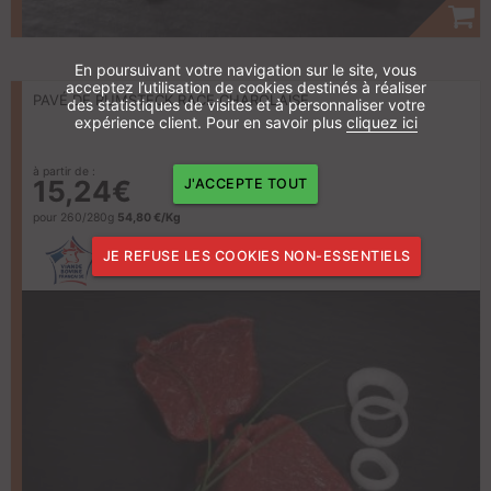
En poursuivant votre navigation sur le site, vous
acceptez l’utilisation de cookies destinés à réaliser
PAVÉ DE RUMSTECK RACE CHAROLAISE
des statistiques de visites et à personnaliser votre
expérience client. Pour en savoir plus
cliquez ici
à partir de :
15,24€
J'ACCEPTE TOUT
pour 260/280g
54,80 €/Kg
JE REFUSE LES COOKIES NON-ESSENTIELS