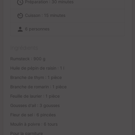
access_time
Préparation : 30 minutes
av_timer
Cuisson : 15 minutes
person
6 personnes
Ingrédients
Rumsteck : 900 g
Huile de pépin de raisin : 1 l
Branche de thym : 1 pièce
Branche de romarin : 1 pièce
Feuille de laurier : 1 pièce
Gousses d'ail : 3 gousses
Fleur de sel : 6 pincées
Moulin à poivre : 6 tours
Pour la garniture