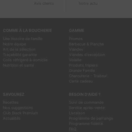
Avis clients
Notre actu
COMME À LA BOUCHERIE
GAMME
Une histoire de famille
Promos
Notre équipe
Barbecue & Plancha
Art de la sélection
Viandes
Traçabilité garantie
Viandes d'exception
Colis réfrigéré à domicile
Volaille
Nutrition et santé
Produits tripiers
Grande Famille
Charcuterie - Traiteur
Carte cadeau
SAVOUREZ
BESOIN D'AIDE ?
Recettes
Suivi de commande
Nos suggestions
Service après-vente
Club Black Premium
Livraison
Actualités
Programme de parrainge
Programme fidélité
FAQ