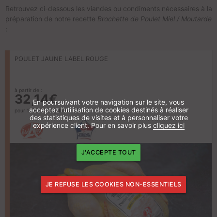
Retrouvez ci-dessous les viandes ou condiments nécessaires à la
préparation de notre recette
Brochette de Poulet Miel / Moutarde
:
POULET JAUNE LABEL ROUGE
à partir de :
32,14€
En poursuivant votre navigation sur le site, vous
acceptez l’utilisation de cookies destinés à réaliser
pour 1800/2200g
15,60 €/Kg
des statistiques de visites et à personnaliser votre
expérience client. Pour en savoir plus
cliquez ici
J'ACCEPTE TOUT
JE REFUSE LES COOKIES NON-ESSENTIELS