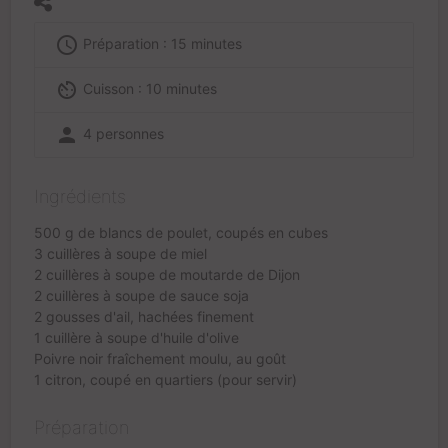
access_time
Préparation : 15 minutes
av_timer
Cuisson : 10 minutes
person
4 personnes
Ingrédients
500 g de blancs de poulet, coupés en cubes
3 cuillères à soupe de miel
2 cuillères à soupe de moutarde de Dijon
2 cuillères à soupe de sauce soja
2 gousses d'ail, hachées finement
1 cuillère à soupe d'huile d'olive
Poivre noir fraîchement moulu, au goût
1 citron, coupé en quartiers (pour servir)
Préparation