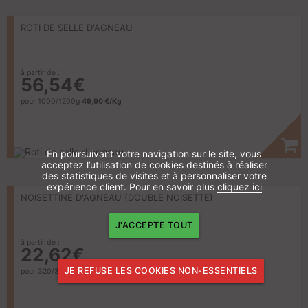
ROTI DE SELLE D'AGNEAU
à partir de :
56,54€
pour 1000/1200g
49,90 €/Kg
En poursuivant votre navigation sur le site, vous
acceptez l’utilisation de cookies destinés à réaliser
des statistiques de visites et à personnaliser votre
expérience client. Pour en savoir plus
cliquez ici
NOISETTINE D'AGNEAU (DOUBLE NOISETTE)
J'ACCEPTE TOUT
à partir de :
22,62€
JE REFUSE LES COOKIES NON-ESSENTIELS
pour 320/360g
64,60 €/Kg